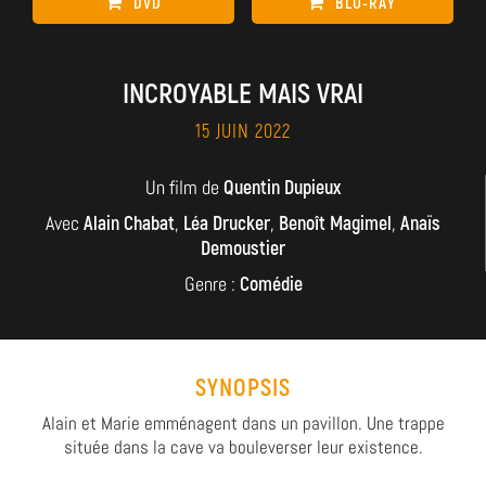
DVD
BLU-RAY
INCROYABLE MAIS VRAI
15 JUIN 2022
Un film de
Quentin Dupieux
Avec
Alain Chabat
,
Léa Drucker
,
Benoît Magimel
,
Anaïs
Demoustier
Genre :
Comédie
SYNOPSIS
Alain et Marie emménagent dans un pavillon. Une trappe
située dans la cave va bouleverser leur existence.