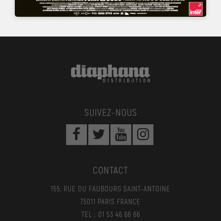
SUIVEZ-NOUS
CONTACT
155, RUE DU FAUBOURG SAINT-ANTOINE
75011 PARIS FRANCE
TEL : 01 53 46 66 66