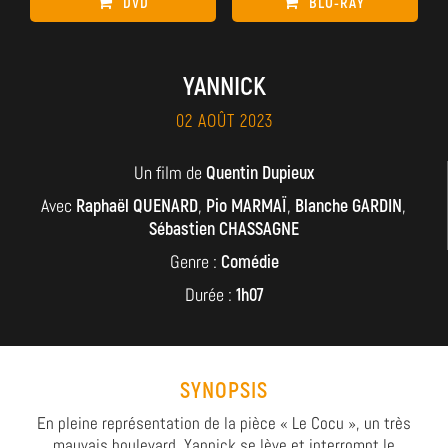
DVD
BLU-RAY
YANNICK
02 AOÛT 2023
Un film de
Quentin Dupieux
Avec
Raphaël QUENARD
,
Pio MARMAÏ
,
Blanche GARDIN
,
Sébastien CHASSAGNE
Genre :
Comédie
Durée :
1h07
SYNOPSIS
En pleine représentation de la pièce « Le Cocu », un très
mauvais boulevard, Yannick se lève et interrompt le