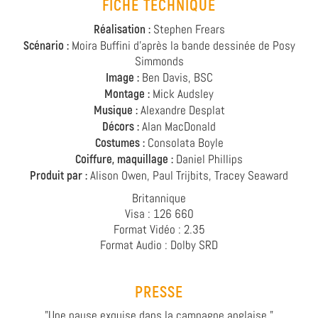
FICHE TECHNIQUE
Réalisation :
Stephen Frears
Scénario :
Moira Buffini d’après la bande dessinée de Posy
Simmonds
Image :
Ben Davis, BSC
Montage :
Mick Audsley
Musique :
Alexandre Desplat
Décors :
Alan MacDonald
Costumes :
Consolata Boyle
Coiffure, maquillage :
Daniel Phillips
Produit par :
Alison Owen, Paul Trijbits, Tracey Seaward
Britannique
Visa : 126 660
Format Vidéo : 2.35
Format Audio : Dolby SRD
PRESSE
"Une pause exquise dans la campagne anglaise."