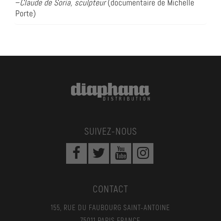
–
Claude de Soria, sculpteur
(documentaire de Michelle
Porte)
SUIVEZ-NOUS
CONTACT
155, RUE DU FAUBOURG SAINT-ANTOINE
75011 PARIS FRANCE