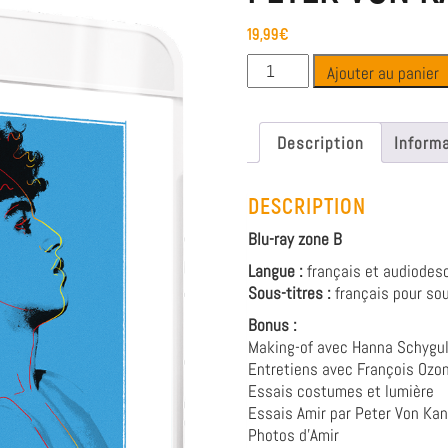
19,99
€
Ajouter au panier
Description
Inform
DESCRIPTION
Blu-ray zone B
Langue :
français et audiodesc
Sous-titres :
français pour so
Bonus :
Making-of avec Hanna Schygul
Entretiens avec François Ozon
Essais costumes et lumière
Essais Amir par Peter Von Kan
Photos d’Amir