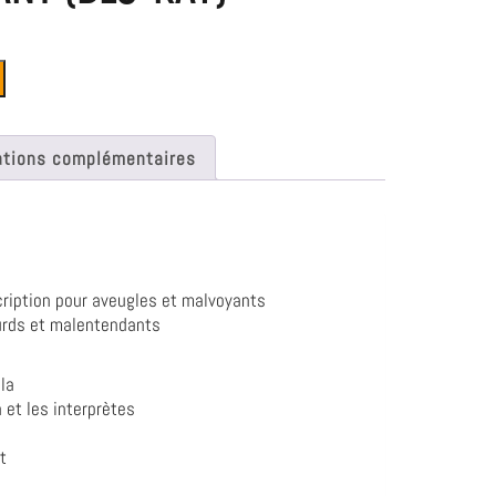
ations complémentaires
ription pour aveugles et malvoyants
urds et malentendants
la
 et les interprètes
t