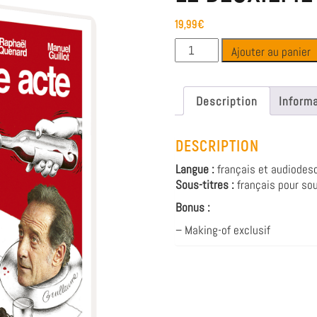
19,99
€
Ajouter au panier
Description
Inform
DESCRIPTION
Langue :
français et audiodesc
Sous-titres :
français pour so
Bonus :
– Making-of exclusif