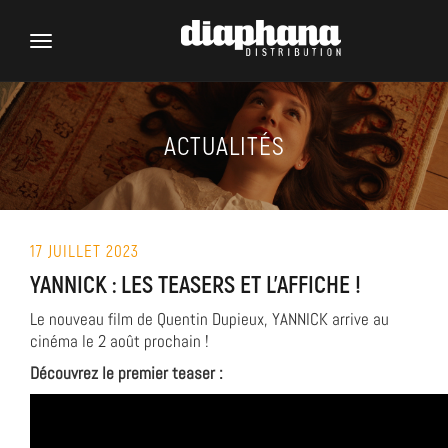
Toggle
navigation
ACTUALITÉS
17 JUILLET 2023
YANNICK : LES TEASERS ET L’AFFICHE !
Le nouveau film de Quentin Dupieux, YANNICK arrive au
cinéma le 2 août prochain !
Découvrez le premier teaser :