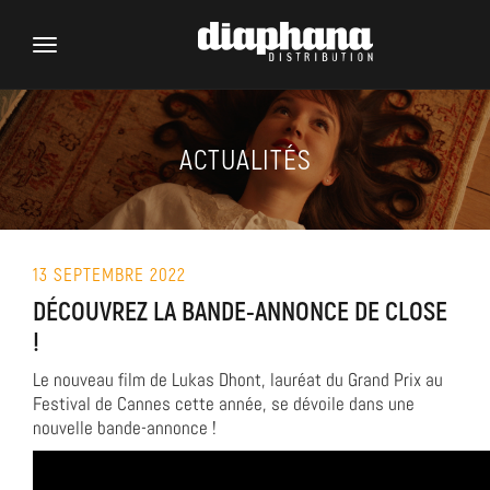
Toggle
navigation
ACTUALITÉS
13 SEPTEMBRE 2022
DÉCOUVREZ LA BANDE-ANNONCE DE CLOSE
!
Le nouveau film de Lukas Dhont, lauréat du Grand Prix au
Festival de Cannes cette année, se dévoile dans une
nouvelle bande-annonce !