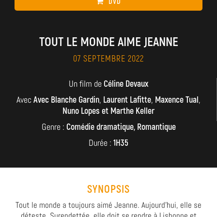
DVD
TOUT LE MONDE AIME JEANNE
07 SEPTEMBRE 2022
Un film de
Céline Devaux
Avec
Avec Blanche Gardin
,
Laurent Lafitte
,
Maxence Tual
,
Nuno Lopes et Marthe Keller
Genre :
Comédie dramatique, Romantique
Durée :
1H35
SYNOPSIS
Tout le monde a toujours aimé Jeanne. Aujourd’hui, elle se
déteste. Surendettée, elle doit se rendre à Lisbonne et