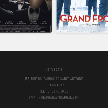
CONTACT
155, RUE DU FAUBOURG SAINT-ANTOINE
75011 PARIS FRANCE
TEL : 01 53 46 66 66
EMAIL : DIAPHANA@DIAPHANA.FR