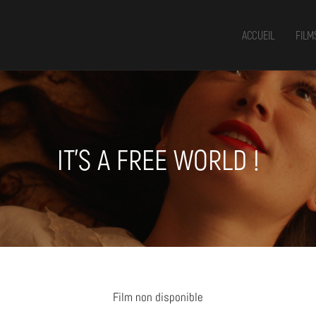
ACCUEIL
FILM
IT’S A FREE WORLD !
Film non disponible