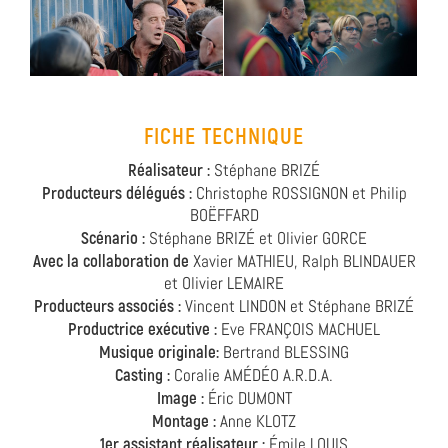
FICHE TECHNIQUE
Réalisateur :
Stéphane BRIZÉ
Producteurs délégués :
Christophe ROSSIGNON et Philip
BOËFFARD
Scénario :
Stéphane BRIZÉ et Olivier GORCE
Avec la collaboration de
Xavier MATHIEU, Ralph BLINDAUER
et Olivier LEMAIRE
Producteurs associés :
Vincent LINDON et Stéphane BRIZÉ
Productrice exécutive :
Eve FRANÇOIS MACHUEL
Musique originale:
Bertrand BLESSING
Casting :
Coralie AMÉDÉO A.R.D.A.
Image :
Éric DUMONT
Montage :
Anne KLOTZ
1er assistant réalisateur :
Émile LOUIS