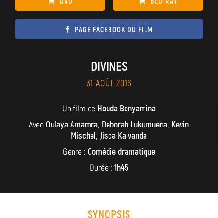
DVD
BLU-RAY
PAGE FACEBOOK DU FILM
DIVINES
31 AOÛT 2016
Un film de
Houda Benyamina
Avec
Oulaya Amamra
,
Deborah Lukumuena
,
Kevin
Mischel
,
Jisca Kalvanda
Genre :
Comédie dramatique
Durée :
1h45
SYNOPSIS