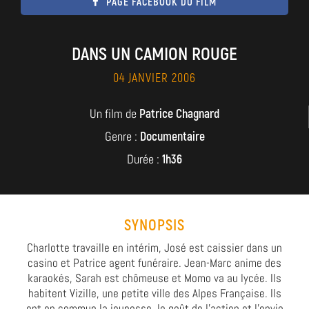
PAGE FACEBOOK DU FILM
DANS UN CAMION ROUGE
04 JANVIER 2006
Un film de
Patrice Chagnard
Genre :
Documentaire
Durée :
1h36
SYNOPSIS
Charlotte travaille en intérim, José est caissier dans un
casino et Patrice agent funéraire. Jean-Marc anime des
karaokés, Sarah est chômeuse et Momo va au lycée. Ils
habitent Vizille, une petite ville des Alpes Française. Ils
ont en commun la jeunesse, le goût de l'action et l'envie