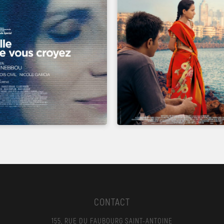
UN FILM DE
UN FILM DE
ROHENA GERA
SAFY NEBBOU
CONTACT
155, RUE DU FAUBOURG SAINT-ANTOINE