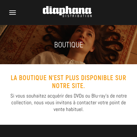
Toggle
navigation
BOUTIQUE
LA BOUTIQUE N'EST PLUS DISPONIBLE SUR
NOTRE SITE.
Si vous souhaitez acquérir des DVDs ou Blu-ray’s de notre
collection, nous vous invitons à contacter votre point de
vente habituel.